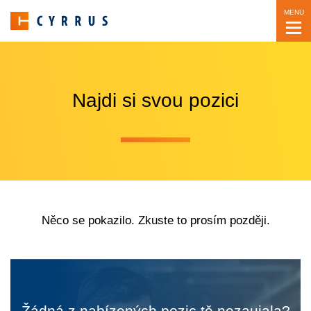
MENU
Najdi si svou pozici
Něco se pokazilo. Zkuste to prosím později.
Žádná z nabízených pozic tě nezaujala?